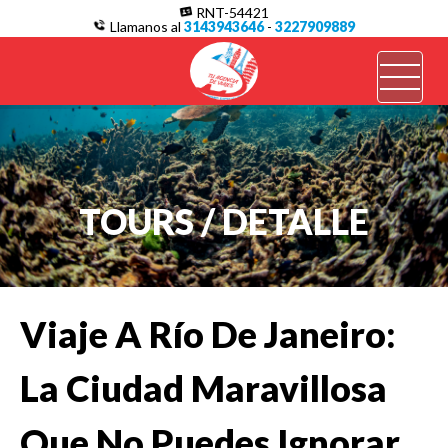
/*
RNT-54421
Llamanos al
3143943646
-
3227909889
TOURS / DETALLE
Viaje A Río De Janeiro:
La Ciudad Maravillosa
Que No Puedes Ignorar