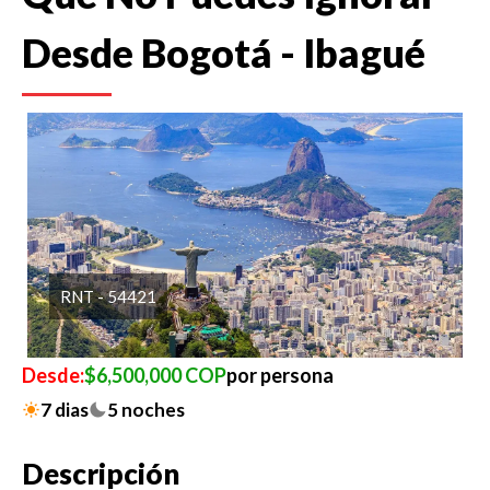
Desde Bogotá - Ibagué
RNT - 54421
Desde:
$6,500,000 COP
por persona
7 dias
5 noches
Descripción