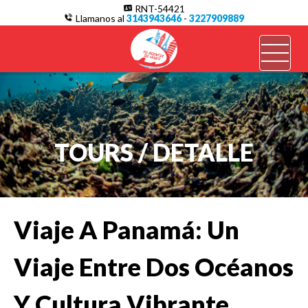
/*
RNT-54421
Llamanos al
3143943646
-
3227909889
TOURS / DETALLE
Viaje A Panamá: Un
Viaje Entre Dos Océanos
Y Cultura Vibrante